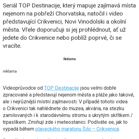
Seriál TOP Destinacije, který mapuje zajímavá místa
nejenom na pobřeží Chorvatska, natočil i video
představující Crikvenici, Novi Vinodolski a okolní
města. Vřele doporučuji si jej prohlédnout, ať už
jedete do Crikvenice nebo poblíž poprvé, či se
vracíte.
Reklama
reklama
Videoprůvodce od
TOP Destinacije
jsou velmi dobře
zpracované a představují nejenom města a pláže jako takové,
ale i nejrůznější místní zajímavosti. V případě tohoto videa
o Crikvenici tak nahlédnete do muzea, akvária, na stezku
zamilovaných i k starodávnému stromu s ukrytým skřítkem /
trpaslíkem. Zmiňují zde i meteostanici. Podíváte se, jak to
vypadá během
plaveckého maratonu Šilo – Crikvenica
.