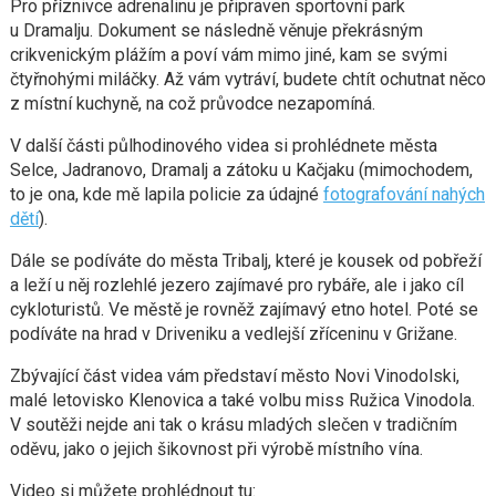
Pro příznivce adrenalinu je připraven sportovní park
u Dramalju. Dokument se následně věnuje překrásným
crikvenickým plážím a poví vám mimo jiné, kam se svými
čtyřnohými miláčky. Až vám vytráví, budete chtít ochutnat něco
z místní kuchyně, na což průvodce nezapomíná.
V další části půlhodinového videa si prohlédnete města
Selce, Jadranovo, Dramalj a zátoku u Kačjaku (mimochodem,
to je ona, kde mě lapila policie za údajné
fotografování nahých
dětí
).
Dále se podíváte do města Tribalj, které je kousek od pobřeží
a leží u něj rozlehlé jezero zajímavé pro rybáře, ale i jako cíl
cykloturistů. Ve městě je rovněž zajímavý etno hotel. Poté se
podíváte na hrad v Driveniku a vedlejší zříceninu v Grižane.
Zbývající část videa vám představí město Novi Vinodolski,
malé letovisko Klenovica a také volbu miss Ružica Vinodola.
V soutěži nejde ani tak o krásu mladých slečen v tradičním
oděvu, jako o jejich šikovnost při výrobě místního vína.
Video si můžete prohlédnout tu: