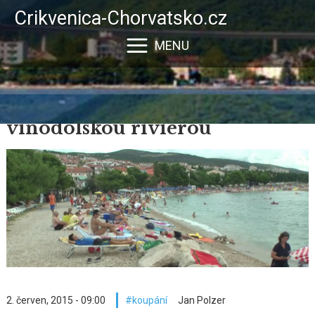
Přejít
Crikvenica-Chorvatsko.cz
k
hlavnímu
MENU
obsahu
Videoprůvodce crikvenicko-
vinodolskou riviérou
2. červen, 2015 - 09:00
koupání
Jan Polzer