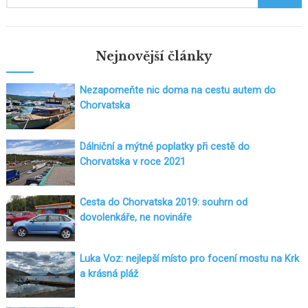
Nejnovější články
Nezapomeňte nic doma na cestu autem do
Chorvatska
Dálniční a mýtné poplatky při cestě do
Chorvatska v roce 2021
Cesta do Chorvatska 2019: souhrn od
dovolenkáře, ne novináře
Luka Voz: nejlepší místo pro focení mostu na Krk
a krásná pláž