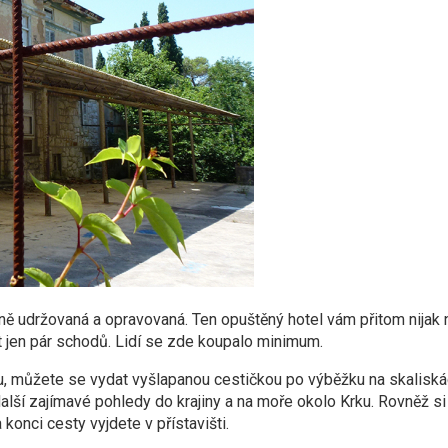
ně udržovaná a opravovaná. Ten opuštěný hotel vám přitom nijak 
ět jen pár schodů. Lidí se zde koupalo minimum.
u, můžete se vydat vyšlapanou cestičkou po výběžku na skalisk
další zajímavé pohledy do krajiny a na moře okolo Krku. Rovněž s
konci cesty vyjdete v přístavišti.