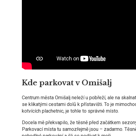
Kde parkovat v Omišalj
Centrum města Omišalj neleží u pobřeží, ale na skaln
se klikatými cestami dolů k přístavišti. To je mimoch
kotvících plachetnic, je tohle to správné místo.
Docela mě překvapilo, že těsně před začátkem sezony j
Parkovací místa tu samozřejmě jsou – zadarmo. Těsně n
pohodlné parkování a šli se podívat k moři.