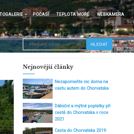
TOGALERIE
POČASÍ
TEPLOTA MOŘE
WEBKAMERA
Hledat
Nejnovější články
Nezapomeňte nic doma na
cestu autem do Chorvatska
Dálniční a mýtné poplatky při
cestě do Chorvatska v roce
2021
Cesta do Chorvatska 2019: