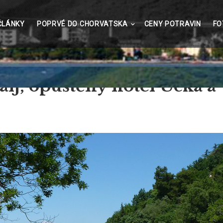
lavní
ČLÁNKY
POPRVÉ DO CHORVATSKA
CENY POTRAVIN
FO
avigace
lj, opuštěný hotel Ucka a