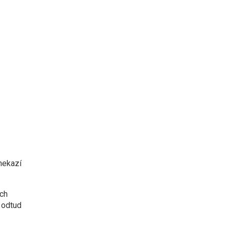
nekazí
ách
i odtud