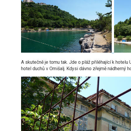
A skutečně je tomu tak. Jde o pláž přiléhající k hotel
hotel duchů v Omišalj. Kdysi dávno zřejmě nádherný ho