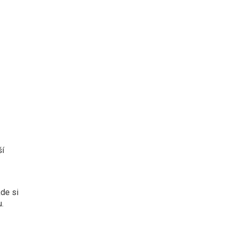
ší
kde si
.