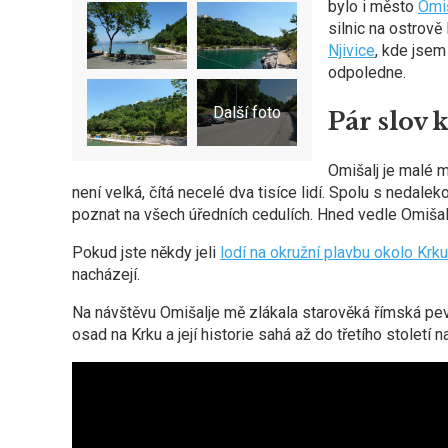
bylo i město
Omiš
silnic na ostrově
Njivice
, kde jsem
odpoledne.
Pár slov 
Omišalj je malé 
není velká, čítá necelé dva tisíce lidí. Spolu s nedaleko
poznat na všech úředních cedulích. Hned vedle Omišalj, n
Pokud jste někdy jeli
lodí na okružní plavbu okolo Krku
nacházejí.
Na návštěvu Omišalje mě zlákala starověká římská p
osad na Krku a její historie sahá až do třetího stolet