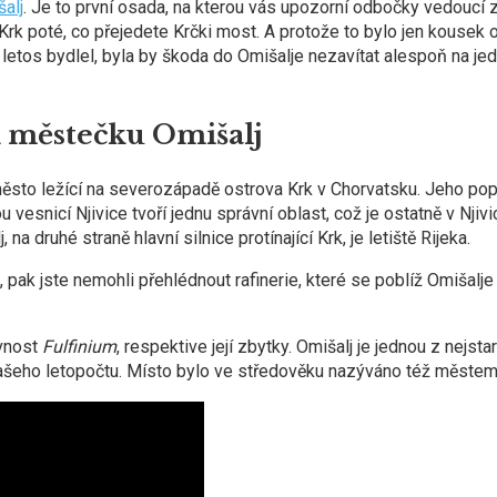
alj
. Je to první osada, na kterou vás upozorní odbočky vedoucí z
 Krk poté, co přejedete Krčki most. A protože to bylo jen kousek 
 letos bydlel, byla by škoda do Omišalje nezavítat alespoň na je
k městečku Omišalj
město ležící na severozápadě ostrova Krk v Chorvatsku. Jeho po
u vesnicí Njivice tvoří jednu správní oblast, což je ostatně v Njivi
a druhé straně hlavní silnice protínající Krk, je letiště Rijeka.
, pak jste nemohli přehlédnout rafinerie, které se poblíž Omišalje
evnost
Fulfinium
, respektive její zbytky. Omišalj je jednou z nejsta
í našeho letopočtu. Místo bylo ve středověku nazýváno též městem