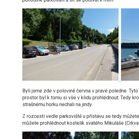
Byli jsme zde v polovině června v pravé poledne. Tyto 
prostor byl k tomu si vše v klidu prohlédnout. Tedy kro
strašnému horku nechali na jindy.
Z rozcestí vedle parkoviště u přístavu se tedy můžete
můžete prohlédnout kostelík svatého Mikuláše (Crkva 