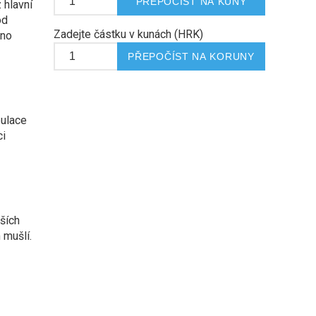
 hlavní
od
Zadejte částku v kunách (HRK)
dno
pulace
ci
rších
 mušlí.