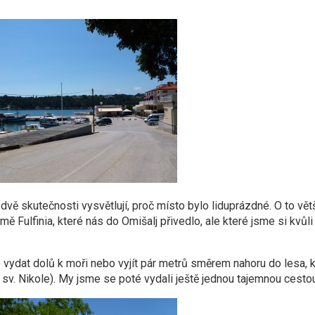
dvě skutečnosti vysvětlují, proč místo bylo liduprázdné. O to vět
mě Fulfinia, které nás do Omišalj přivedlo, ale které jsme si kvůli
 vydat dolů k moři nebo vyjít pár metrů směrem nahoru do lesa, 
sv. Nikole). My jsme se poté vydali ještě jednou tajemnou cestou