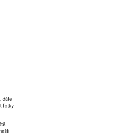
, dáte
t fotky
tě.
našli