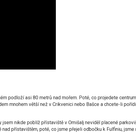
atém podloží asi 80 metrů nad mořem. Poté, co projedete centrum
odem mnohem větší než v Crikvenici nebo Bašce a chcete-li pořídi
sem nikde poblíž přístaviště v Omišalj neviděl placené parkoviš
ad přístavištěm, poté, co jsme přejeli odbočku k Fulfiniu, jsme 