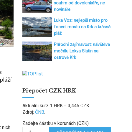
souhrn od dovolenkáře, ne
novináře
Luka Voz: nejlepší místo pro
focení mostu na Krk a krásná
pláž
Přírodní zajímavost: návštěva
močálu Lokva Slatin na
ostrově Krk
s
pláží
Přepočet CZK HRK
Aktuální kurz 1 HRK = 3,446 CZK.
Zdroj:
ČNB
.
Zadejte částku v korunách (CZK)
z nich