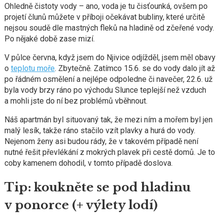
Ohledně čistoty vody – ano, voda je tu čisťounká, ovšem po
projetí člunů můžete v příboji očekávat bubliny, které určitě
nejsou soudě dle mastných fleků na hladině od zčeřené vody.
Po nějaké době zase mizí.
V půlce června, když jsem do Njivice odjížděl, jsem měl obavy
o
teplotu moře
. Zbytečně. Zatímco 15.6. se do vody dalo jít až
po řádném osmělení a nejlépe odpoledne či navečer, 22.6. už
byla vody brzy ráno po východu Slunce teplejší než vzduch
a mohli jste do ní bez problémů vběhnout.
Náš apartmán byl situovaný tak, že mezi ním a mořem byl jen
malý lesík, takže ráno stačilo vzít plavky a hurá do vody.
Nejenom ženy asi budou rády, že v takovém případě není
nutné řešit převlékání z mokrých plavek při cestě domů. Je to
coby kamenem dohodil, v tomto případě doslova.
Tip: koukněte se pod hladinu
v ponorce (+ výlety lodí)