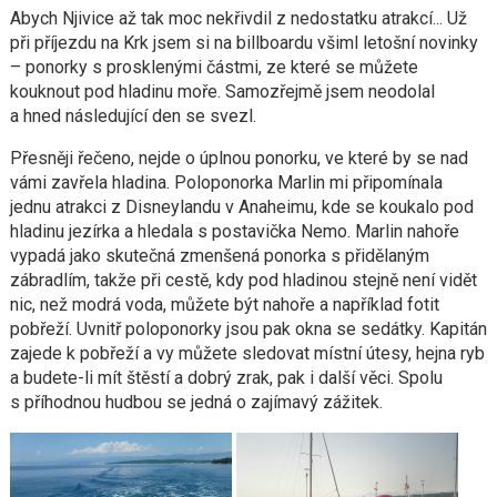
Abych Njivice až tak moc nekřivdil z nedostatku atrakcí... Už
při příjezdu na Krk jsem si na billboardu všiml letošní novinky
– ponorky s prosklenými částmi, ze které se můžete
kouknout pod hladinu moře. Samozřejmě jsem neodolal
a hned následující den se svezl.
Přesněji řečeno, nejde o úplnou ponorku, ve které by se nad
vámi zavřela hladina. Poloponorka Marlin mi připomínala
jednu atrakci z Disneylandu v Anaheimu, kde se koukalo pod
hladinu jezírka a hledala s postavička Nemo. Marlin nahoře
vypadá jako skutečná zmenšená ponorka s přidělaným
zábradlím, takže při cestě, kdy pod hladinou stejně není vidět
nic, než modrá voda, můžete být nahoře a například fotit
pobřeží. Uvnitř poloponorky jsou pak okna se sedátky. Kapitán
zajede k pobřeží a vy můžete sledovat místní útesy, hejna ryb
a budete-li mít štěstí a dobrý zrak, pak i další věci. Spolu
s příhodnou hudbou se jedná o zajímavý zážitek.