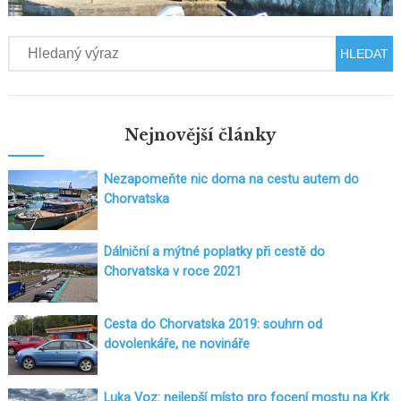
Hledat
Nejnovější články
Nezapomeňte nic doma na cestu autem do
Chorvatska
Dálniční a mýtné poplatky při cestě do
Chorvatska v roce 2021
Cesta do Chorvatska 2019: souhrn od
dovolenkáře, ne novináře
Luka Voz: nejlepší místo pro focení mostu na Krk