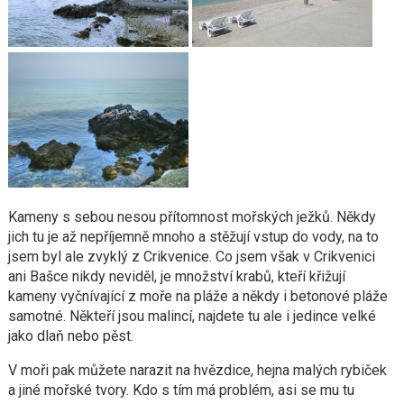
Kameny s sebou nesou přítomnost mořských ježků. Někdy
jich tu je až nepříjemně mnoho a stěžují vstup do vody, na to
jsem byl ale zvyklý z Crikvenice. Co jsem však v Crikvenici
ani Bašce nikdy neviděl, je množství krabů, kteří křižují
kameny vyčnívající z moře na pláže a někdy i betonové pláže
samotné. Někteří jsou malincí, najdete tu ale i jedince velké
jako dlaň nebo pěst.
V moři pak můžete narazit na hvězdice, hejna malých rybiček
a jiné mořské tvory. Kdo s tím má problém, asi se mu tu