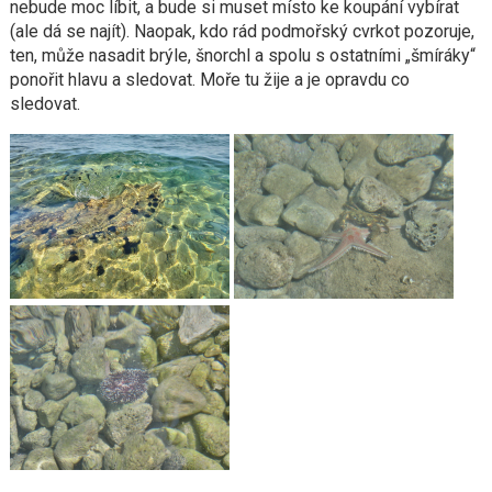
nebude moc líbit, a bude si muset místo ke koupání vybírat
(ale dá se najít). Naopak, kdo rád podmořský cvrkot pozoruje,
ten, může nasadit brýle, šnorchl a spolu s ostatními „šmíráky“
ponořit hlavu a sledovat. Moře tu žije a je opravdu co
sledovat.