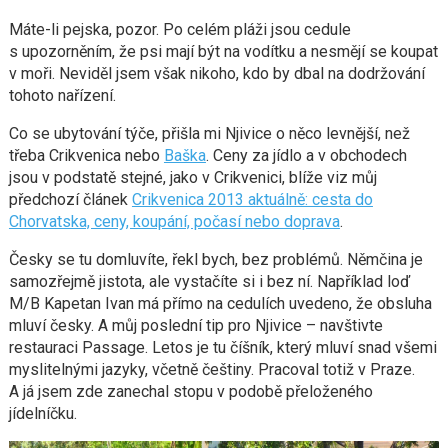
Máte-li pejska, pozor. Po celém pláži jsou cedule
s upozorněním, že psi mají být na vodítku a nesmějí se koupat
v moři. Neviděl jsem však nikoho, kdo by dbal na dodržování
tohoto nařízení.
Co se ubytování týče, přišla mi Njivice o něco levnější, než
třeba Crikvenica nebo
Baška
. Ceny za jídlo a v obchodech
jsou v podstatě stejné, jako v Crikvenici, blíže viz můj
předchozí článek
Crikvenica 2013 aktuálně: cesta do
Chorvatska, ceny, koupání, počasí nebo doprava
.
Česky se tu domluvíte, řekl bych, bez problémů. Němčina je
samozřejmě jistota, ale vystačíte si i bez ní. Například loď
M/B Kapetan Ivan má přímo na cedulích uvedeno, že obsluha
mluví česky. A můj poslední tip pro Njivice – navštivte
restauraci Passage. Letos je tu číšník, který mluví snad všemi
myslitelnými jazyky, včetně češtiny. Pracoval totiž v Praze.
A já jsem zde zanechal stopu v podobě přeloženého
jídelníčku.