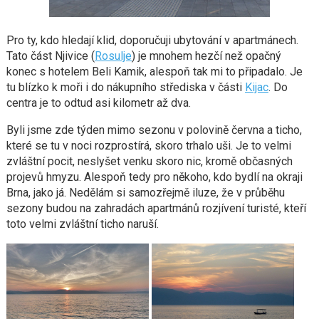
Pro ty, kdo hledají klid, doporučuji ubytování v apartmánech.
Tato část Njivice (
Rosulje
) je mnohem hezčí než opačný
konec s hotelem Beli Kamik, alespoň tak mi to připadalo. Je
tu blízko k moři i do nákupního střediska v části
Kijac
. Do
centra je to odtud asi kilometr až dva.
Byli jsme zde týden mimo sezonu v polovině června a ticho,
které se tu v noci rozprostírá, skoro trhalo uši. Je to velmi
zvláštní pocit, neslyšet venku skoro nic, kromě občasných
projevů hmyzu. Alespoň tedy pro někoho, kdo bydlí na okraji
Brna, jako já. Nedělám si samozřejmě iluze, že v průběhu
sezony budou na zahradách apartmánů rozjívení turisté, kteří
toto velmi zvláštní ticho naruší.