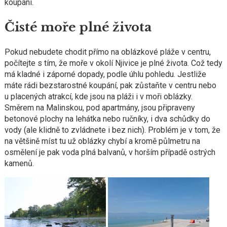
koupání.
Čisté moře plné života
Pokud nebudete chodit přímo na oblázkové pláže v centru,
počítejte s tím, že moře v okolí Njivice je plné života. Což tedy
má kladné i záporné dopady, podle úhlu pohledu. Jestliže
máte rádi bezstarostné koupání, pak zůstaňte v centru nebo
u placených atrakcí, kde jsou na pláži i v moři oblázky.
Směrem na Malinskou, pod apartmány, jsou připraveny
betonové plochy na lehátka nebo ručníky, i dva schůdky do
vody (ale klidně to zvládnete i bez nich). Problém je v tom, že
na většině míst tu už oblázky chybí a kromě půlmetru na
osmělení je pak voda plná balvanů, v horším případě ostrých
kamenů.