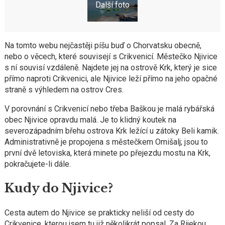
Na tomto webu nejčastěji píšu buď o Chorvatsku obecně,
nebo o věcech, které souvisejí s Crikvenicí. Městečko Njivice
s ní souvisí vzdáleně. Najdete jej na ostrově Krk, který je sice
přímo naproti Crikvenici, ale Njivice leží přímo na jeho opačné
straně s výhledem na ostrov Cres.
V porovnání s Crikvenicí nebo třeba Baškou je malá rybářská
obec Njivice opravdu malá. Je to klidný koutek na
severozápadním břehu ostrova Krk ležící u zátoky Beli kamik.
Administrativně je propojena s městečkem Omišalj; jsou to
první dvě letoviska, která minete po přejezdu mostu na Krk,
pokračujete-li dále.
Kudy do Njivice?
Cesta autem do Njivice se prakticky neliší od cesty do
Crikvenice, kterou jsem tu již několikrát popsal. Za Rijekou