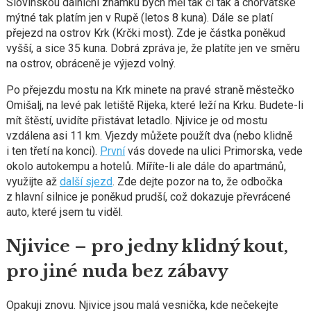
Slovinskou dálniční známku bych měl tak či tak a chorvatské
mýtné tak platím jen v Rupě (letos 8 kuna). Dále se platí
přejezd na ostrov Krk (Krčki most). Zde je částka poněkud
vyšší, a sice 35 kuna. Dobrá zpráva je, že platíte jen ve směru
na ostrov, obráceně je výjezd volný.
Po přejezdu mostu na Krk minete na pravé straně městečko
Omišalj, na levé pak letiště Rijeka, které leží na Krku. Budete-li
mít štěstí, uvidíte přistávat letadlo. Njivice je od mostu
vzdálena asi 11 km. Vjezdy můžete použít dva (nebo klidně
i ten třetí na konci).
První
vás dovede na ulici Primorska, vede
okolo autokempu a hotelů. Míříte-li ale dále do apartmánů,
využijte až
další sjezd
. Zde dejte pozor na to, že odbočka
z hlavní silnice je poněkud prudší, což dokazuje převrácené
auto, které jsem tu viděl.
Njivice – pro jedny klidný kout,
pro jiné nuda bez zábavy
Opakuji znovu. Njivice jsou malá vesnička, kde nečekejte