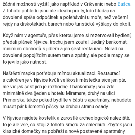
žádné možnosti vyžití, jako například v Crikvenici nebo
Bašce
.
Z tohoto pohledu jsou ale ideální pro ty, kdo hledají na
dovolené spíše odpočinek a polehávání u moře, než večerní
rejdy na diskotékách, barech nebo turistické výšlapy do okolí.
Když nám v agentuře, přes kterou jsme si rezervovali bydlení,
předali plánek Njivice, trochu jsem zoufal. Jediný bankomat,
minimum obchodů s jídlem a jen šest restaurací. Nerad na
dovolené popojíždím autem tam a zpátky, ale podle mapy se
to jevilo jako nutnost.
Naštěstí mapka potřebuje mírnou aktualizaci. Restaurací
a cukráren je v Njivice kvůli velikosti městečka sice jen pár,
ale víc jak šest jich je rozhodně. I bankomaty jsou zde
minimálně dva (jeden u hotelu Miramare, druhý na ulici
Primorska, takže pokud bydlíte v části s apartmány, nebudete
muset pár kilometrů pěšky na druhou stranu osady.
V Njivice najdete kostelík a zarostlé archeologické naleziště,
to je ale vše, co stojí z tohoto směru za shlédnutí. Zbytek jsou
klasické domečky na pobřeží a nově postavené apartmány.