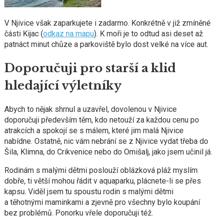
V Njivice však zaparkujete i zadarmo. Konkrétně v již zmíněné
části Kijac (
odkaz na mapu
). K moři je to odtud asi deset až
patnáct minut chůze a parkoviště bylo dost velké na více aut.
Doporučuji pro starší a klid
hledající výletníky
Abych to nějak shrnul a uzavřel, dovolenou v Njivice
doporučuji především těm, kdo netouží za každou cenu po
atrakcích a spokojí se s málem, které jim malá Njivice
nabídne. Ostatně, nic vám nebrání se z Njivice vydat třeba do
Šila, Klimna, do Crikvenice nebo do Omišalj, jako jsem učinil já.
Rodinám s malými dětmi poslouží oblázková pláž myslím
dobře, ti větší mohou řádit v aquaparku, plácnete-li se přes
kapsu. Viděl jsem tu spoustu rodin s malými dětmi
a těhotnými maminkami a zjevně pro všechny bylo koupání
bez problémů. Ponorku vřele doporučuji též.