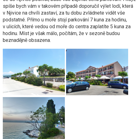
spíše bych vám v takovém případě doporučil výlet lodí, která
v Njivice na chvíli zastaví, za tu dobu zvládnete vidět vše
podstatné. Přímo u moře stojí parkování 7 kuna za hodinu,
v ulicích, které vedou od moře do centra zaplatíte 5 kuna za
hodinu. Míst je však málo, počítám, že v sezoně budou
beznadějně obsazena.