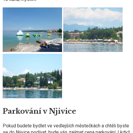
Parkování v Njivice
Pokud budete bydlet ve vedlejších městečkách a chtěli byste
se do Njivice podívat, bude vás zajímat cena parkování. I když