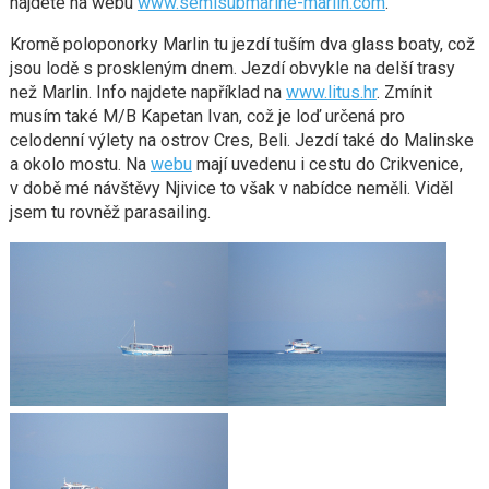
najdete na webu
www.semisubmarine-marlin.com
.
Kromě poloponorky Marlin tu jezdí tuším dva glass boaty, což
jsou lodě s proskleným dnem. Jezdí obvykle na delší trasy
než Marlin. Info najdete například na
www.litus.hr
. Zmínit
musím také M/B Kapetan Ivan, což je loď určená pro
celodenní výlety na ostrov Cres, Beli. Jezdí také do Malinske
a okolo mostu. Na
webu
mají uvedenu i cestu do Crikvenice,
v době mé návštěvy Njivice to však v nabídce neměli. Viděl
jsem tu rovněž parasailing.